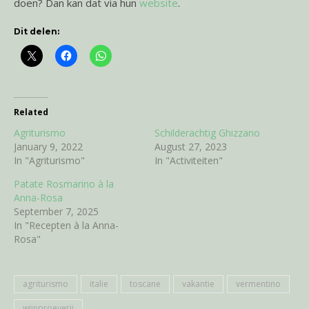
doen? Dan kan dat via hun
website
.
Dit delen:
Related
Agriturismo
Schilderachtig Ghizzano
January 9, 2022
August 27, 2023
In "Agriturismo"
In "Activiteiten"
Patate Rosmarino à la
Anna-Rosa
September 7, 2025
In "Recepten à la Anna-
Rosa"
agriturismo
italie
toscane
vakantie
vermentino
wijnproeverij